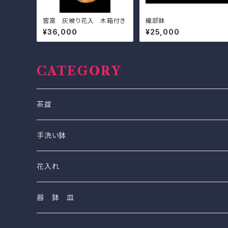
窖窯 灰被り花入 木箱付き
織部鉢
¥36,000
¥25,000
CATEGORY
茶盌
手洗い鉢
（S）(小）２４cm〜２７cm
花入れ
（M)（中）３１cm〜３３cm
器 鉢 皿
（L）（大）３８cm〜４０cm