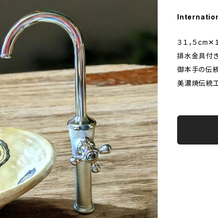
Internatio
３１，５cm✕
排水金具付
御本手の伝統
美濃焼伝統