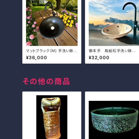
マットブラック（M) 手洗い鉢
御本手 鳥絵松手洗い鉢
排水金具付き
（中） 排水金具付き
¥36,000
¥32,000
その他の商品