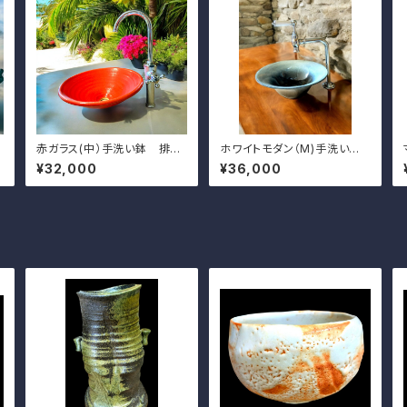
赤ガラス(中）手洗い鉢 排水
ホワイトモダン（M)手洗い
金具付き
鉢 排水金具付き
¥32,000
¥36,000