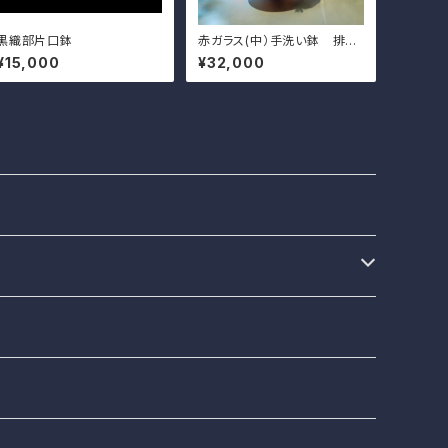
黒織部片口鉢
赤ガラス(中）手洗い鉢 排水
金具付き
¥15,000
¥32,000