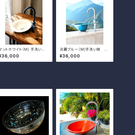
マットホワイト（M) 手洗い
淡麗ブルー（M)手洗い鉢 排
鉢 排水金具付き
水金具付き
¥36,000
¥36,000