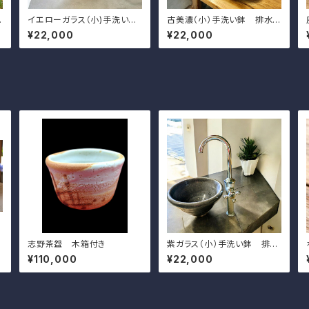
イエローガラス（小)手洗い
古美濃（小）手洗い鉢 排水
鉢 排水金具付き
金具付き
¥22,000
¥22,000
志野茶盌 木箱付き
紫ガラス（小）手洗い鉢 排水
金具付き
¥110,000
¥22,000