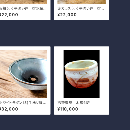
灰釉（小）手洗い鉢 排水金
赤ガラス（小）手洗い鉢 排水
具付き
金具付き
¥22,000
¥22,000
ホワイトモダン（S)手洗い鉢
志野茶盌 木箱付き
排水金具付き
¥32,000
¥110,000