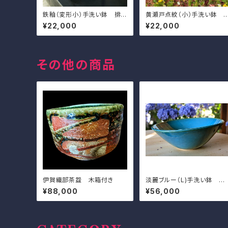
鉄釉（変形小）手洗い鉢 排
黄瀬戸点紋（小）手洗い鉢
水金具付き
排水金具付き
¥22,000
¥22,000
その他の商品
伊賀織部茶盌 木箱付き
淡麗ブルー（L)手洗い鉢 排
水金具付き
¥88,000
¥56,000