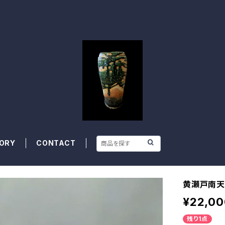
ORY
CONTACT
黄瀬戸南天
¥22,00
残り1点