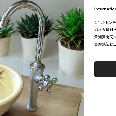
Internatio
２４，５セン
排水金具付
黄瀬戸南天文
美濃焼伝統