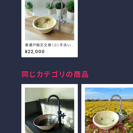
黄瀬戸南天文様（小）手洗い
鉢 排水金具付き
¥22,000
同じカテゴリの商品