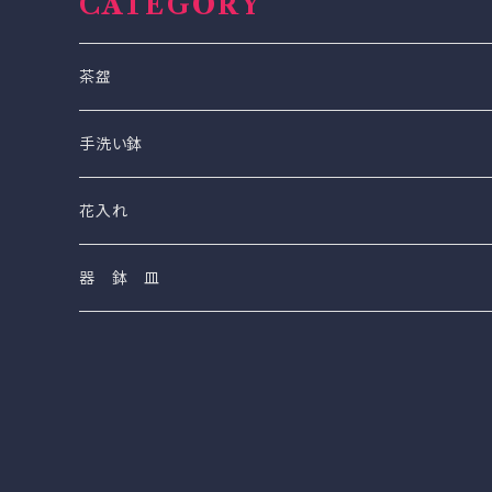
CATEGORY
茶盌
手洗い鉢
（S）(小）２４cm〜２７cm
花入れ
（M)（中）３１cm〜３３cm
器 鉢 皿
（L）（大）３８cm〜４０cm